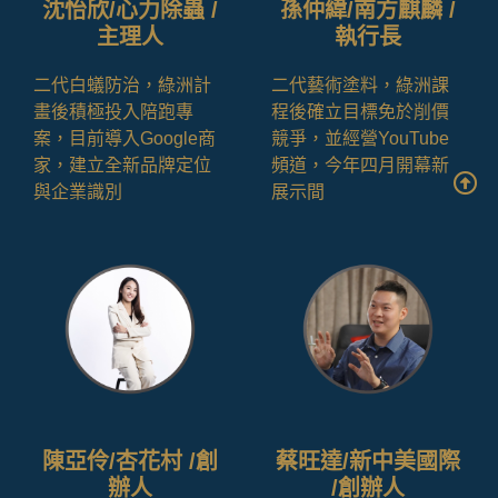
沈怡欣/心力除蟲 /
孫仲緯/南方麒麟 /
主理人
執行長
二代白蟻防治，綠洲計
二代藝術塗料，綠洲課
畫後積極投入陪跑專
程後確立目標免於削價
案，目前導入Google商
競爭，並經營YouTube
家，建立全新品牌定位
頻道，今年四月開幕新
與企業識別
展示間
陳亞伶/杏花村 /創
蔡旺達/新中美國際
辦人
/創辦人