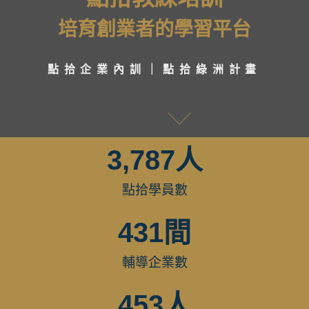
培育創業者的學習平台
點拾企業內訓｜點拾綠洲計畫
SCROLL
3,787
人
點拾學員數
431
間
輔導企業數
453
人