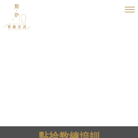
點拾教練培訓