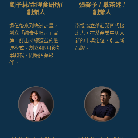
劉子菻/金曜食研所/
張馨予 / 慕茶迷 /
創辦人
創辦人
退伍後來到綠洲計畫，
南投協立茶莊第四代接
創立「純素生吐司」品
班人，在茶產業中切入
牌，訂出持續獲益的營
新的市場定位，創立新
運模式。創立4個月後訂
品牌。
單超載，開始招募夥
伴。