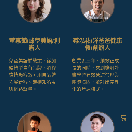
董惠茹/蜂學美語/創
蔡泓祐/洋爸爸健康
辦人
餐/創辦人
兒童美語補教業，從加
創業近三年、績效正成
盟轉型自有品牌，過程
長的同時，來到綠洲計
維持顧客數，用自品牌
畫學習有效營運管理與
拓展新客、累積知名度
團隊穩固，並訂出差異
與網路聲量。
化的營運模式。