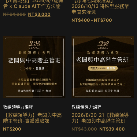
【AI實戰課】2026/9/7創業
【綠洲老闆來灌溉】
者 × Claude AI工作方法論
2026/10/13 特殊型服務業
老闆來灌溉
NT$
4,900
NT$
3,000
NT$
400
–
NT$
700
教練領導力課程
教練領導力課程
【教練領導力】老闆與中高
2026/8/20-21【教練領導
階主管班-實體體驗課
力】老闆與中高階主管班
NT$
200
NT$
43,000
NT$
39,400