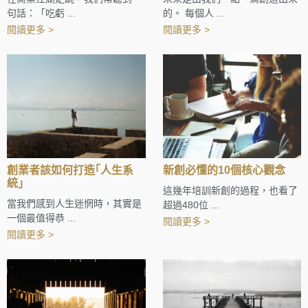
句話：「吃虧 ...
的。 每個人 ...
閱讀更多 >
閱讀更多 >
創業者該如何打造｢人生系
新創必懂的10個核心觀念
統｣
這幾年培訓新創的過程，也看了
當我們感到人生迷惘時，其實是
超過480位 ...
一個最值得恭 ...
閱讀更多 >
閱讀更多 >