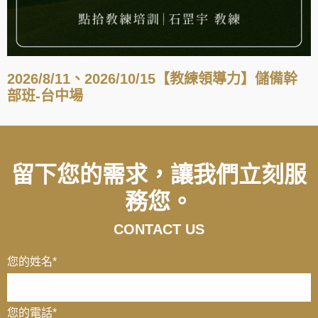
2026/8/11、2026/10/15【教練領導力】儲備幹
部班-台中場
留下您的需求，讓我們立刻服
務您。
CONTACT US
您的姓名
*
您的電話
*