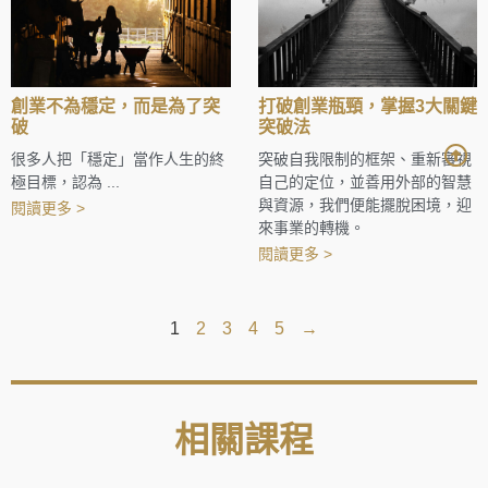
創業不為穩定，而是為了突
打破創業瓶頸，掌握3大關鍵
破
突破法
很多人把「穩定」當作人生的終
突破自我限制的框架、重新審視
極目標，認為 ...
自己的定位，並善用外部的智慧
與資源，我們便能擺脫困境，迎
閱讀更多 >
來事業的轉機。
閱讀更多 >
1
2
3
4
5
→
相關課程