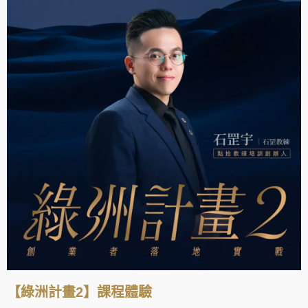
【綠洲計畫2】課程體驗