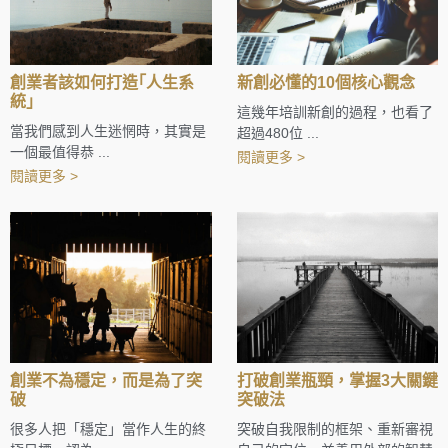
創業者該如何打造｢人生系
新創必懂的10個核心觀念
統｣
這幾年培訓新創的過程，也看了
當我們感到人生迷惘時，其實是
超過480位 ...
一個最值得恭 ...
閱讀更多 >
閱讀更多 >
創業不為穩定，而是為了突
打破創業瓶頸，掌握3大關鍵
破
突破法
很多人把「穩定」當作人生的終
突破自我限制的框架、重新審視