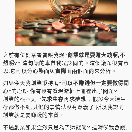
之前有位創業者曾跟我說
“創業就是要賺大錢啊,不
然呢?”
這句話的本質我是認同的。這個議題很有意
思,它可以分
心態面
與
實際面
兩個面向來分析。
如果今天我創業秉持著
“可以不賺錢但一定要做得開
心”
的心態,你有沒有發現邏輯上哪裡出了問題?
創業的根本是
“先求生存再求夢想”
, 假設今天連生
存都做不到,其他的事情就沒有意義了,所以我認同
創業就是要賺錢的本質。
不過創業如果全然只是為了賺錢呢? 這時候我會說,