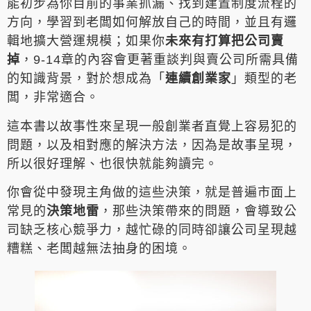
能初步為你目前的事業抓漏、找到建置制度流程的
方向，學習到老闆如何解放自己的時間，並且有邏
輯地擴大營運規模；如果你
未來有打算把公司賣
掉
，9-14章的內容會更著重談判與賣公司所需具備
的知識背景，對於想成為「
連續創業家
」類型的老
闆，非常適合。
這本書以故事性來呈現一般創業者直覺上容易犯的
問題，以及相對應的解決方法，因為是故事呈現，
所以很好理解、也很快就能夠讀完。
你會從中發現主角做的這些決策，就是普遍市面上
常見的
決策地雷
，那些決策帶來的問題，會導致公
司缺乏核心競爭力，越忙碌的同時卻讓公司呈現越
糟糕、老闆越無法抽身的困境。