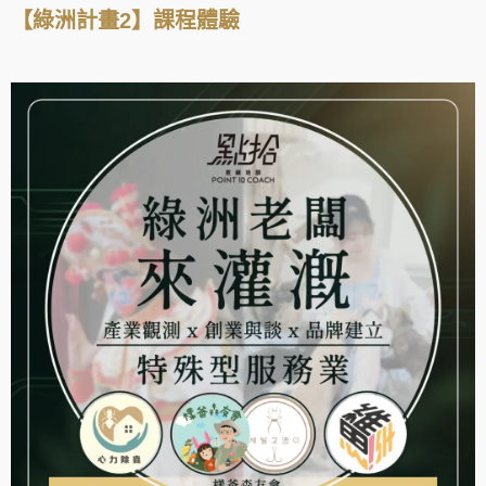
【綠洲計畫2】課程體驗