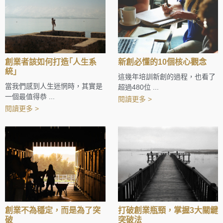
創業者該如何打造｢人生系
新創必懂的10個核心觀念
統｣
這幾年培訓新創的過程，也看了
當我們感到人生迷惘時，其實是
超過480位 ...
一個最值得恭 ...
閱讀更多 >
閱讀更多 >
創業不為穩定，而是為了突
打破創業瓶頸，掌握3大關鍵
破
突破法