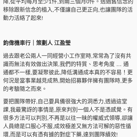
降,從平均每月至少1件,到兩三個月0件。透過舊信念的
移除跟新信念的植入,不僅讓自己更正向,也讓團隊的活
動力活絡了起來!
鈞偉機車行｜策劃人
江盈瑩
過去跟老公兩人一同經營小工作室時,常常為了沒有共
識而無法有效做出決策,我們的特質、思考角度 … 通
通都不一樣,要凝聚彼此,降低溝通成本真的不容易！更
何況是當事業越見成熟,開始招募夥伴擁有團隊時,更多
的考驗隨之而來。
要把團隊帶好,自己要具備很強大的洞悉力,透過這堂
課,我最驚訝的事情是,原來判別一個人不是憑感覺。有
很多方法可以判別,不再是以往一昧的權威式領導,卻讓
人員總是口服心不服,成效極差又無方法可解的惡性循
環,而是可以有憑有據的對症下藥,達到團隊績效
!