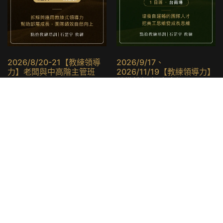
2026/8/20-21【教練領導
2026/9/17、
力】老闆與中高階主管班
2026/11/19【教練領導力】
儲備幹部班-台南場
NT$
43,000
NT$
39,400
NT$
7,200
–
NT$
13,600