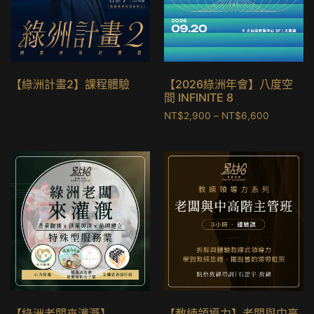
【綠洲計畫2】課程體驗
【2026綠洲年會】八度空
間 INFINITE 8
NT$
2,900
–
NT$
6,600
【綠洲老闆來灌溉】
【教練領導力】老闆與中高