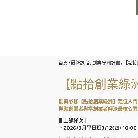
首頁
/
最新課程
/
創業綠洲計畫
/ 【點
【點拾創業綠
創業必修
【點拾創業綠洲
】定位
入門
幫助創業者與準創業者解決最核心問
▋上課梯次｜
・
2026/3月平日班3
/12(四) 10:00