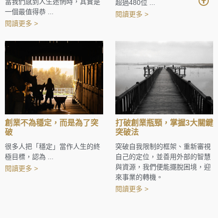
當我們感到人生迷惘時，其實是
超過480位 ...
一個最值得恭 ...
閱讀更多 >
閱讀更多 >
創業不為穩定，而是為了突
打破創業瓶頸，掌握3大關鍵
破
突破法
很多人把「穩定」當作人生的終
突破自我限制的框架、重新審視
極目標，認為 ...
自己的定位，並善用外部的智慧
與資源，我們便能擺脫困境，迎
閱讀更多 >
來事業的轉機。
閱讀更多 >