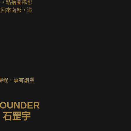
多，點拾團隊也
帶回來南部，造
課程，享有創業
FOUNDER
石罡宇