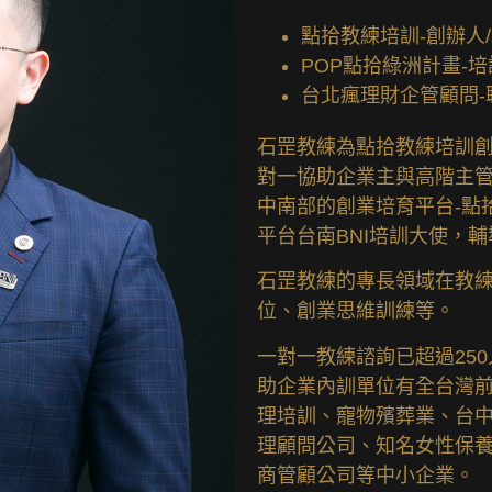
點拾教練培訓-創辦人
POP點拾綠洲計畫-
台北瘋理財企管顧問-
石罡教練為點拾教練培訓
對一協助企業主與高階主
中南部的創業培育平台-點
平台台南BNI培訓大使，
石罡教練的專長領域在教
位、創業思維訓練等。
一對一教練諮詢已超過25
助企業內訓單位有全台灣
理培訓、寵物殯葬業、台
理顧問公司、知名女性保
商管顧公司等中小企業。