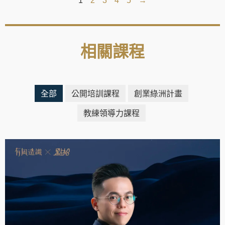
1
2
3
4
5
→
相關課程
全部
公開培訓課程
創業綠洲計畫
教練領導力課程