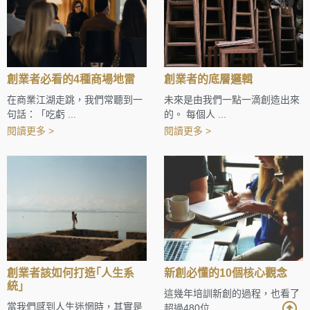
創業者必看的4種商場地雷
創業者的底層邏輯
在商業江湖走跳，我們常聽到一
未來是由我們一點一滴創造出來
句話：「吃虧 ...
的。 每個人 ...
閱讀更多 >
閱讀更多 >
創業者該如何打造｢人生系
新創必懂的10個核心觀念
統｣
這幾年培訓新創的過程，也看了
當我們感到人生迷惘時，其實是
超過480位 ...