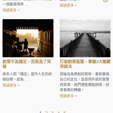
一個最值得恭 ...
閱讀更多 >
閱讀更多 >
創業不為穩定，而是為了突
打破創業瓶頸，掌握3大關鍵
破
突破法
很多人把「穩定」當作人生的終
突破自我限制的框架、重新審視
極目標，認為 ...
自己的定位，並善用外部的智慧
與資源，我們便能擺脫困境，迎
閱讀更多 >
來事業的轉機。
閱讀更多 >