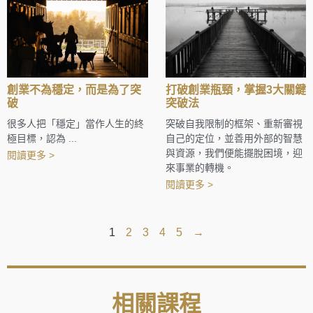
創業不為穩定，而是為了突
打破創業瓶頸，掌握3大關鍵
破
突破法
很多人把「穩定」當作人生的終
突破自我限制的框架、重新審視
極目標，認為 ...
自己的定位，並善用外部的智慧
與資源，我們便能擺脫困境，迎
閱讀更多 >
來事業的轉機。
閱讀更多 >
1
2
3
4
5
→
相關課程