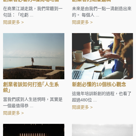
在商業江湖走跳，我們常聽到一
未來是由我們一點一滴創造出來
句話：「吃虧 ...
的。 每個人 ...
閱讀更多 >
閱讀更多 >
創業者該如何打造｢人生系
新創必懂的10個核心觀念
統｣
這幾年培訓新創的過程，也看了
當我們感到人生迷惘時，其實是
超過480位 ...
一個最值得恭 ...
閱讀更多 >
閱讀更多 >