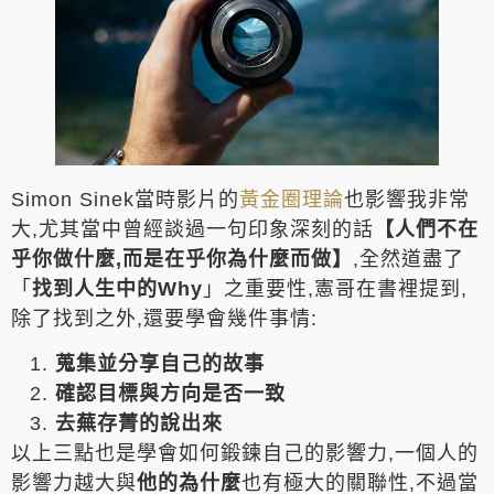
Simon Sinek當時影片的
黃金圈理論
也影響我非常
大,尤其當中曾經談過一句印象深刻的話
【人們不在
乎你做什麼,而是在乎你為什麼而做】
,全然道盡了
「
找到人生中的Why
」之重要性,憲哥在書裡提到,
除了找到之外,還要學會幾件事情:
蒐集並分享自己的故事
確認目標與方向是否一致
去蕪存菁的說出來
以上三點也是學會如何鍛鍊自己的影響力,一個人的
影響力越大與
他的為什麼
也有極大的關聯性,不過當