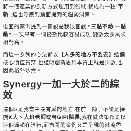
將一個產業的創新方式運用到領域,就成為一種”
革
新
”,這也呼應到前面提到的趨勢洞察。
後面的案例提到一個觀點我很喜歡,
”三點不動,一點
動”
,一次只有一個變數比較容易成功,變數太多風險
相對高。
而這一系列的心法都以
【人多的地方不要去】
這個
核心價值貫穿,也證明創新思維本質上就是少數,也
因此格外珍貴。
Synergy一加一大於二的綜
效
這個S是我當中最有感的地方,在前一陣子不論是接
觸
K大、大班老師
或者
GIPI院長
,我在做決策都是以
這個邏輯在進行,而憲哥的案例又是呈現的淋漓盡