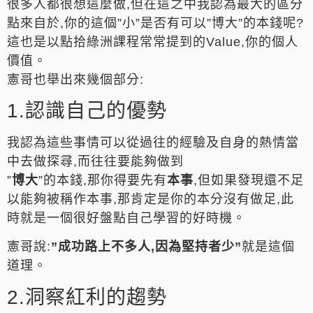
很多人都很想這麼做,但在這之中我認為最大的區分
點來自於,你的這個”小”是否有可以”博大”的本錢呢?
這也是以點拾綠洲課程常常提到的Value,你的個人
價值。
憲哥也舉出來幾個部分:
1.認識自己的優勢
我認為這些事情可以從過往的經驗及自身的熱情當
中去做探尋,而往往要能夠做到
”
博大
”的本錢,那你得要先有
本事
,但如果發現還不足
以能夠被稱作本事,那肯定是你的本分沒有做足,此
時就是一個很好盤點自己學習的好時機。
憲哥說:
”成功路上不多人,因為堅持者少”
就是這個
道理。
2.洞察紅利的趨勢