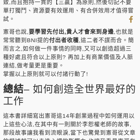
致,而且抱持一貫的【三贏】為原則,然後切記不要
單打獨鬥、資源要有效運用、有合併效用才值得嘗
試。
憲哥也說,
要學習先付出,貴人才會來到身邊
,也就是
常常聽到BNI提的
付出者收穫
,這二者不謀而合。簡
而言之,如何做一件事情的同時,又可以創造超過三
種好處且符合以上原則? 再加上有商業價值及人脈
連結,做考量更是重要。
掌握以上原則就可以付諸行動了!
總結
– 如何創造全世界最好的
工作
這本書詳細寫出憲哥這14年創業過程中如何運用以
上這些心法,在其中有一則關於李恕權老師的故事,
那段故事讓我看到流眼淚,當下也驚覺到憲哥從文章