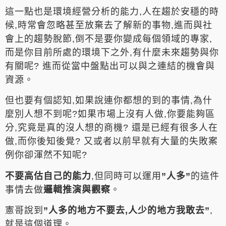
這一點也是環境經營分析的能力,人在趨於安穩的時
候,時常會忽略甚至放棄去了解新的事物,進而與社
會上的趨勢脫節,倒不是要你變成每個領域的專家,
而是你目前所處的環境下之外,有什麼未來趨勢與你
有關呢? 進而從當中盤點出可以與之連結的機會與
資源。
但也要有個認知,如果說連你都想的到的事情,為什
麼別人想不到呢?如果市場上沒有人做,你要能夠區
分,究竟是真的沒人想的商機? 還是已經有很多人在
做,而你後知後覺? 又或者以前早就有大量的失敗案
例你卻渾然不知呢?
不要高估自己的能力
,但同時可以運用
”人多”
的這件
事情去做
邏輯推演與觀察
。
憲哥說到
”人多的地方不要去,人少的地方我敢去”
,
就是這個道理。