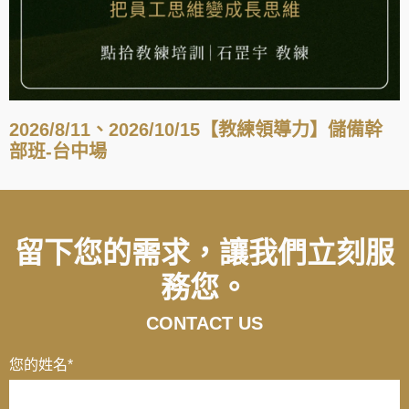
2026/8/11、2026/10/15【教練領導力】儲備幹
部班-台中場
留下您的需求，讓我們立刻服
務您。
CONTACT US
您的姓名
*