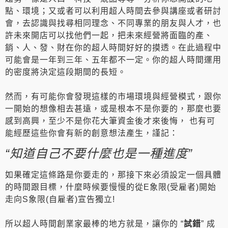
點、環境；又或者可以利用超人時間去參與講座或者研討
會，去認識與找尋相同理念、不同專業的朋友與人才，也
許未來開店可以找他們一起，把未來經營將面臨的產、
銷、人、發、財在你的超人時間好好的摸透。在此過程中
可能會是一年到三年、五年都不一定。你的超人時間運用
的密度將決定這段期間的長短。
然而，有可能你會發現這樣的市場環境與經營模式，跟你
一開始的想像相去甚遠，或是根本不是你要的，那麼也要
感到高興，至少不是你花大筆資金後才來後悔， 也有可
能經歷這些你會有新的創意想法產生，謹記：
“知道自己不要什麼也是一種進度”
如果確定這條路是你要走的，那接下來必須設定一個具體
的時間跟目標，什麼時候要慢慢的從E象限(受雇者)開始
走向S象限(自雇者)宣告獨立!
所以超人時間創業家最棒的地方就是，讓你的 “
試錯
” 成