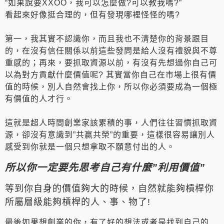
“如果說要XXOO，我可以怎麼做?可以教我嗎?”
看起來好像挺合理的，但有發現哪裡怪怪的嗎?
第一，我其實不認識你，而且我也不清楚你的背景跟目
的，在沒有信任關係以前這些發問是給人沒有禮貌與不尊
重感的；再來，要抓取資源以前，有沒有先想過你自己可
以為對方貢獻什麼價值呢? 其實當你自己在市場上很有價
值的時候，別人自然會找上你，所以你必須要成為一個極
有價值的人才行。
這就是超人時間創業家該累積的事，人們往往習慣抓取資
源，卻沒有意識到”共贏共榮”的重要，這樣很容易讓別人
感受到你就是一個只想拿取不願意付出的人。
所以你一定要先思考自己有什麼”利用價值”
等到你自身的價值夠大的時候，自然就能夠槓桿你
所屬層級能夠槓桿的人、事、物了!
最後如果想創業的你，有了好的想法或者是找到自己的