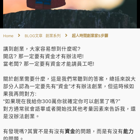
Home
BLOG文章
創業系列
超人時間創業家5步驟
講到創業，大家容易想到什麼呢?
開店? 那一定要有資金才有辦法吧!
當老闆? 那一定要有資金才能請員工吧!
關於創業需要什麼，這是我們常聽到的答案，總括來說大
部分人認為一定要先有”資金”才有辦法創業，但這時候如
果我再問對方:
“如果現在我給你300萬你就確定你可以創業了嗎?”
對方通常就會語畢或者開始找其他考量因素來告訴我，還
是沒辦法創業。
有發現嗎?其實不是有沒有
資金
的問題，而是有沒有
能力
的問題。