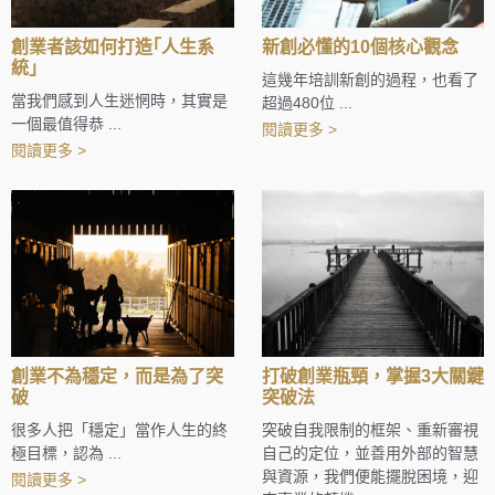
創業者該如何打造｢人生系
新創必懂的10個核心觀念
統｣
這幾年培訓新創的過程，也看了
當我們感到人生迷惘時，其實是
超過480位 ...
一個最值得恭 ...
閱讀更多 >
閱讀更多 >
創業不為穩定，而是為了突
打破創業瓶頸，掌握3大關鍵
破
突破法
很多人把「穩定」當作人生的終
突破自我限制的框架、重新審視
極目標，認為 ...
自己的定位，並善用外部的智慧
與資源，我們便能擺脫困境，迎
閱讀更多 >