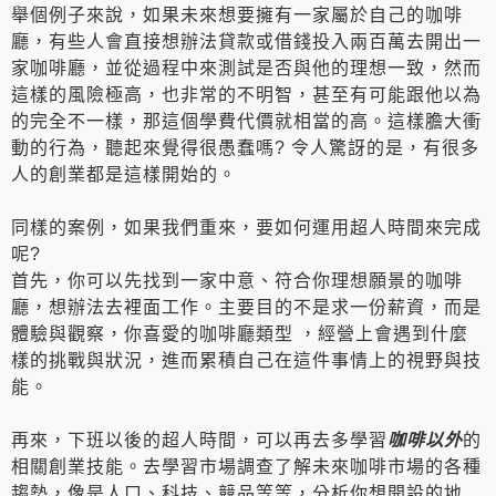
舉個例子來說，如果未來想要擁有一家屬於自己的咖啡
廳，有些人會直接想辦法貸款或借錢投入兩百萬去開出一
家咖啡廳，並從過程中來測試是否與他的理想一致，然而
這樣的風險極高，也非常的不明智，甚至有可能跟他以為
的完全不一樣，那這個學費代價就相當的高。這樣膽大衝
動的行為，聽起來覺得很愚蠢嗎? 令人驚訝的是，有很多
人的創業都是這樣開始的。
同樣的案例，如果我們重來，要如何運用超人時間來完成
呢?
首先，你可以先找到一家中意、符合你理想願景的咖啡
廳，想辦法去裡面工作。主要目的不是求一份薪資，而是
體驗與觀察，你喜愛的咖啡廳類型 ，經營上會遇到什麼
樣的挑戰與狀況，進而累積自己在這件事情上的視野與技
能。
再來，下班以後的超人時間，可以再去多學習
咖啡以外
的
相關創業技能。去學習市場調查了解未來咖啡市場的各種
趨勢，像是人口、科技、競品等等，分析你想開設的地