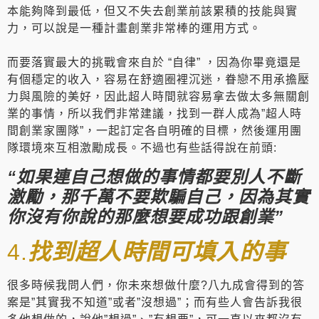
本能夠降到最低，但又不失去創業前該累積的技能與實
力，可以說是一種計畫創業非常棒的運用方式。
而要落實最大的挑戰會來自於 “自律” ，因為你畢竟還是
有個穩定的收入，容易在舒適圈裡沉迷，眷戀不用承擔壓
力與風險的美好，因此超人時間就容易拿去做太多無關創
業的事情，所以我們非常建議，找到一群人成為”超人時
間創業家團隊”，一起訂定各自明確的目標，然後運用團
隊環境來互相激勵成長。不過也有些話得說在前頭:
“如果連自己想做的事情都要別人不斷
激勵，那千萬不要欺騙自己，因為其實
你沒有你說的那麼想要成功跟創業”
4.
找到超人時間可填入的事
很多時候我問人們，你未來想做什麼?八九成會得到的答
案是”其實我不知道”或者”沒想過”；而有些人會告訴我很