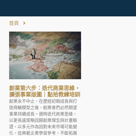
首頁
創業第六步：迭代商業思維，
擴張事業版圖｜點拾教練培訓
創業永不中止，在歷經初期成長與打
造飛輪模型之後，創業者們必然期望
事業持續成長。適時迭代商業思維，
以更長遠策略回歸創業理念與計畫驗
證，以多元作為因對未來市場可能變
化，從典範企業學習參考，不斷拓展