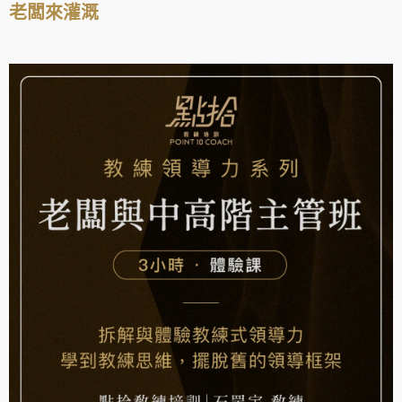
老闆來灌溉