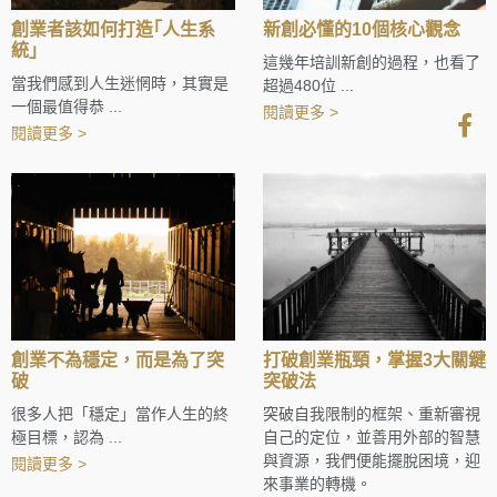
創業者該如何打造｢人生系
新創必懂的10個核心觀念
統｣
這幾年培訓新創的過程，也看了
當我們感到人生迷惘時，其實是
超過480位 ...
一個最值得恭 ...
閱讀更多 >
閱讀更多 >
創業不為穩定，而是為了突
打破創業瓶頸，掌握3大關鍵
破
突破法
很多人把「穩定」當作人生的終
突破自我限制的框架、重新審視
極目標，認為 ...
自己的定位，並善用外部的智慧
與資源，我們便能擺脫困境，迎
閱讀更多 >
來事業的轉機。