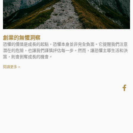
創業的無懼洞察
恐懼的價值是成長的起點，恐懼本⾝並非完全負⾯。它提醒我們注意
潛在的危險，也讓我們謹慎評估每⼀步。然⽽，讓恐懼主導⽣活和決
策，則會剝奪成長的機會。
閱讀更多 >