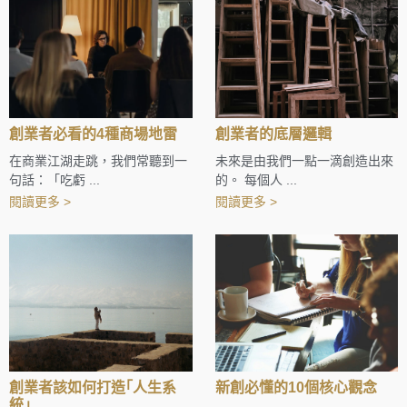
創業者必看的4種商場地雷
創業者的底層邏輯
在商業江湖走跳，我們常聽到一
未來是由我們一點一滴創造出來
句話：「吃虧 ...
的。 每個人 ...
閱讀更多 >
閱讀更多 >
創業者該如何打造｢人生系
新創必懂的10個核心觀念
統｣