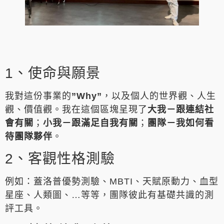
1、使命與願景
我對這份事業的
”Why”
，以及個人的世界觀、人生
觀、價值觀。我在這個區塊呈現了
大我－跟連結社
會有關
；
小我
－
跟滿足自我有關
；
團隊－我如何看
待團隊夥伴
。
2、客觀性格測驗
例如：蓋洛普優勢測驗、MBTI、天賦原動力、血型
星座、人類圖、…等等，團隊彼此有基礎共識的測
評工具。