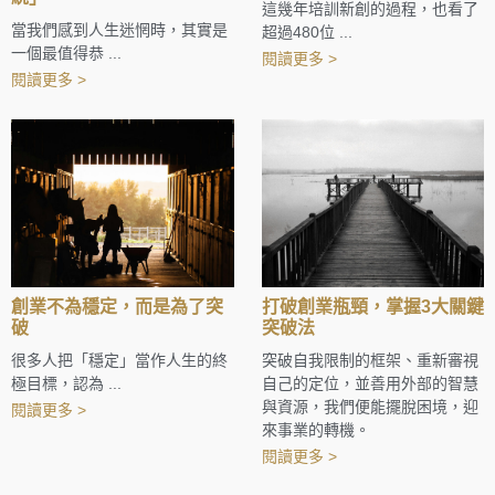
這幾年培訓新創的過程，也看了
當我們感到人生迷惘時，其實是
超過480位 ...
一個最值得恭 ...
閱讀更多 >
閱讀更多 >
創業不為穩定，而是為了突
打破創業瓶頸，掌握3大關鍵
破
突破法
很多人把「穩定」當作人生的終
突破自我限制的框架、重新審視
極目標，認為 ...
自己的定位，並善用外部的智慧
與資源，我們便能擺脫困境，迎
閱讀更多 >
來事業的轉機。
閱讀更多 >