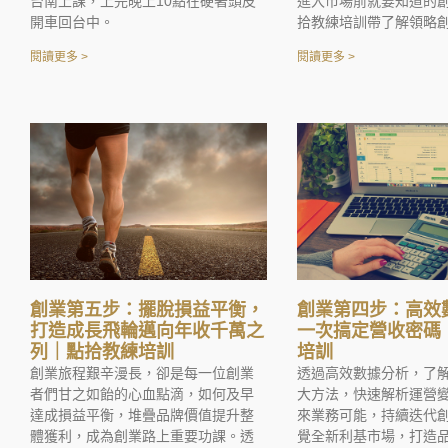
台南上課，上完晚上10點在硬著頭皮
進入市場前就要知道的
開車回台中。
拾教練培訓帶了解領略
閱讀更多 >
閱讀更多 >
創業第五步：擺脫損益平衡，
創業第四步：高效
打造成長飛輪邁向年收千萬之
一次搞定營收密碼
列｜點拾教練培訓
培訓
創業旅程艱辛漫長，卻是每一位創業
透過高效數據分析，了
者們甘之如飴的心血點滴，如何及早
大方法，快速解析運營
達成損益平衡，堆疊品牌價值提升整
來業務可能，持續迭代
體獲利，成為創業路上重要功課。透
覺全新利基市場，打造