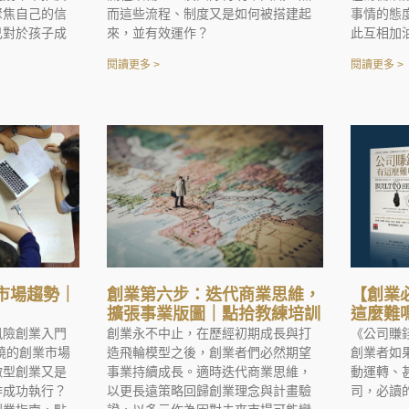
聚焦自己的信
而這些流程、制度又是如何被搭建起
事情的態
己對於孩子成
來，並有效運作？
此互相加
閱讀更多 >
閱讀更多 >
市場趨勢｜
創業第六步：迭代商業思維，
【創業
擴張事業版圖｜點拾教練培訓
這麼難
風險創業入門
創業永不中止，在歷經初期成長與打
《公司賺
發燒的創業市場
造飛輪模型之後，創業者們必然期望
創業者如
微型創業又是
事業持續成長。適時迭代商業思維，
動運轉、
作成功執行？
以更長遠策略回歸創業理念與計畫驗
司，必讀