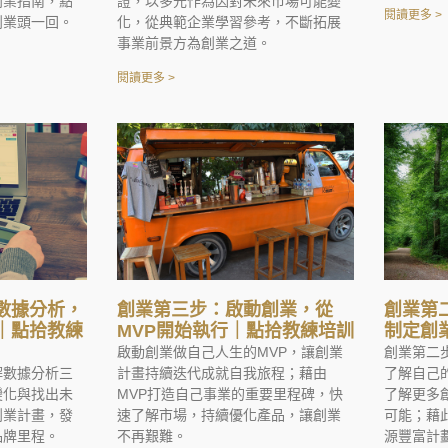
創業指南，點
證，以多元作為因對未來市場可能變
閱讀更多 >
創業頭一回。
化，從典範企業學習參考，不斷拓展
事業前景方為創業之道。
閱讀更多 >
數據分析，
創業第三步：啟動創業，從
創業第
｜點拾教練
MVP開始執行｜點拾教練培訓
制定創
啟動創業做自己人生的MVP，讓創業
創業第二
解數據分析三
計畫持續迭代成就自我旅程；藉由
了解自己
變化與找出未
MVP打造自己事業的重要里程碑，快
了解更多
創業計畫，發
速了解市場，持續優化產品，讓創業
可能；藉
品牌里程。
不再艱難。
源豐富計