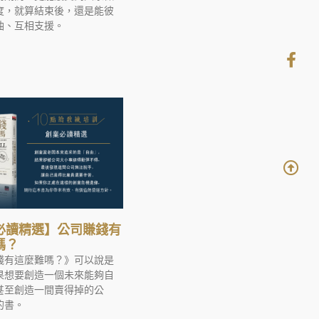
度，就算結束後，還是能彼
油、互相支援。
必讀精選】公司賺錢有
嗎？
錢有這麼難嗎？》可以說是
果想要創造一個未來能夠自
甚至創造一間賣得掉的公
的書。