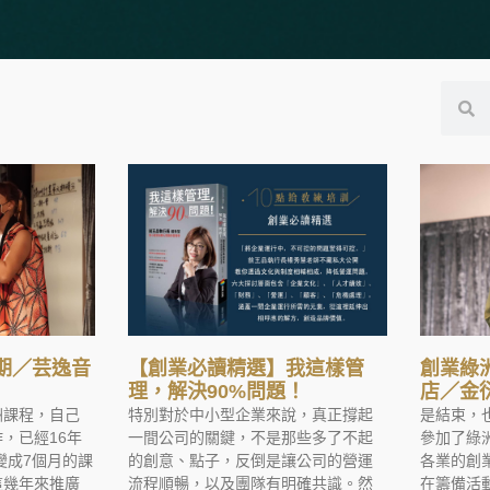
期／芸逸音
【創業必讀精選】我這樣管
創業綠
理，解決90%問題！
店／金
洲課程，自己
特別對於中小型企業來說，真正撐起
是結束，
，已經16年
一間公司的關鍵，不是那些多了不起
參加了綠
變成7個月的課
的創意、點子，反倒是讓公司的營運
各業的創
這幾年來推廣
流程順暢，以及團隊有明確共識。然
在籌備活