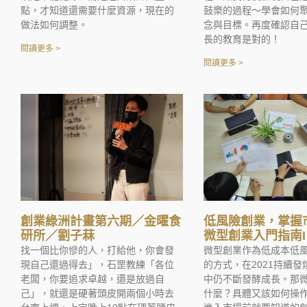
點，才知道還需要什麼資源，現在的
鼓樂的過程～學會如何
做法如何調整。
念與目標。再度確認自
長的教育是對的！
閱讀更多 >
閱讀更多 >
創業綠洲計畫第六期／金曜食
低風險創業，掌握
研所／劉子菻
微型創業入門指南I
找一個比你慘的人，打給他，你會發
微型創業作為低成本低
現自己還過得去」，石罡教練「各位
的方式，在2021持續
老闆，你要追求卓越，還是放過自
中仍不斷發酵成長。那
己」，就還是硬著頭皮開兩個小時去
什麼？具體又該如何操