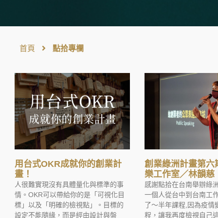
首頁
點拾專欄
用台式OKR成就你的創業計
創業綠洲計畫第六
畫！
樂工作室／林韻慈
人很難實現沒有具體量化與標準的事
感謝點拾在台南舉辦綠
情。OKR可以帶給你的是「可視化目
一個人從台中到台南工作
標」以及「明確的檢視點」。目標的
了～半年課程,因為疫情
設定不能隨緣，而是經由設計與盤
程，讓我再度檢視自己