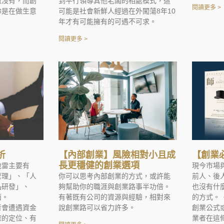
做沒有，而創
到平行領導其他老闆的相處模式，這
閱讀更多 >
你是在做生意
可能是社會新鮮人經過在外闖蕩8年10
年才有可能擁有的可遇不可求。
閱讀更多 >
析
【內部創業】風險相對小且成
【創業
長更穩健的創業選項
地雷主要有
現今市場
管理」、「人
你可以思考內部創業的方式，或許能
前人、後
品研發」、
夠幫助你的職涯與創業路事半功倍。
也沒有什
面。
有著既有公司的資源與經驗，相對來
的方式。
者會遭遇資金
說創業路可以省力許多。
創業公式
確的定位、有
業者在這